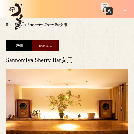
網誌
Sannomiya Sherry Bar女用
專欄
2019.10.10
Sannomiya Sherry Bar女用