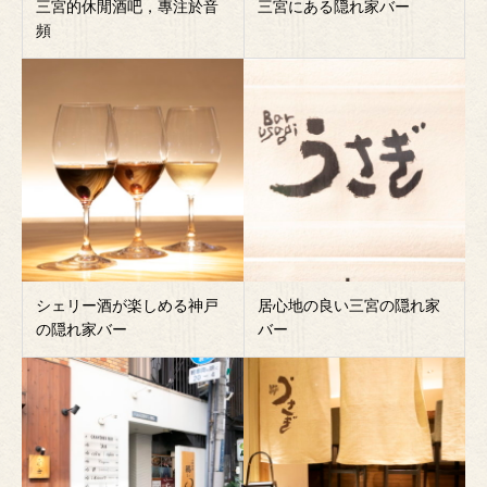
三宮的休閒酒吧，專注於音
三宮にある隠れ家バー
頻
シェリー酒が楽しめる神戸
居心地の良い三宮の隠れ家
の隠れ家バー
バー