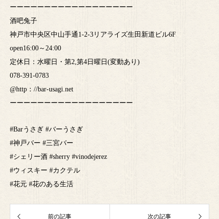
ーーーーーーーーーーーーーーーーーー
酒吧兔子
神戸市中央区中山手通1-2-3リアライズ生田新道ビル6F
open16:00～24:00
定休日：水曜日・第2,第4日曜日(変動あり)
078-391-0783
@http：//bar-usagi.net
ーーーーーーーーーーーーーーーーーー
#Barうさぎ #バーうさぎ
#神戸バー #三宮バー
#シェリー酒 #sherry #vinodejerez
#ウィスキー #カクテル
#花元 #花のある生活